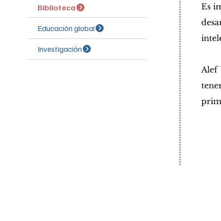
Es i
desa
Educación global
intel
Alef
tene
prim