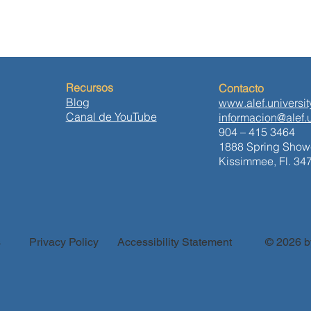
Recursos
Contacto
Blog
www.alef.universit
Canal de YouTube
informacion@alef.u
904 – 415 3464
1888 Spring Showe
Kissimmee, Fl. 34
s
Privacy Policy
Accessibility Statement
© 2026 by