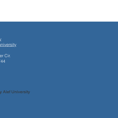
y
niversity
r Cir.
744
 Alef University