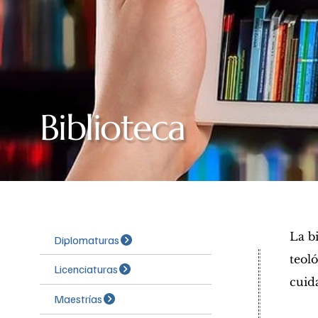
Biblioteca
La b
teol
cuid