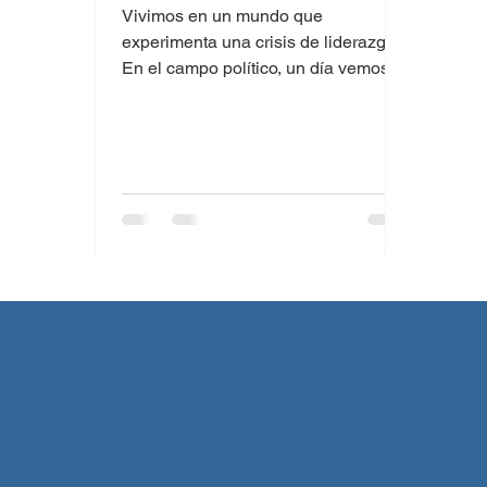
Vivimos en un mundo que
experimenta una crisis de liderazgo:
En el campo político, un día vemos al
presidente de los Estados Unidos
salir...