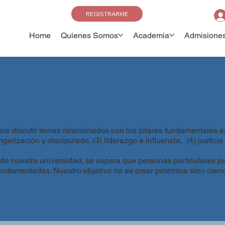
REGISTRARME
Home
Quienes Somos
Academia
Admisione
ra discutir temas relacionados con los pilares fundamentales en
ngelización y discipulado, (3) liderazgo e influencia, (4) justicia
 de nuestra universidad, se espera que personas particulares p
 fundamentadas. Nuestro objetivo no es crear polémica sino cien