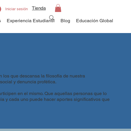
Tienda
Iniciar sesión
s
Experiencia Estudiantil
Blog
Educación Global
 los que descansa la filosofía de nuestra
 social y denuncia profética.
articipen en el mismo. Que aquellas personas que lo
cia y cada uno puede hacer aportes significativos que