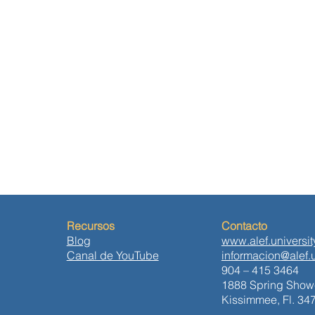
Recursos
Contacto
Blog
www.alef.universit
Canal de YouTube
informacion@alef.u
904 – 415 3464
1888 Spring Showe
Kissimmee, Fl. 34