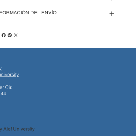
NFORMACIÓN DEL ENVÍO
y
niversity
r Cir.
744
 Alef University