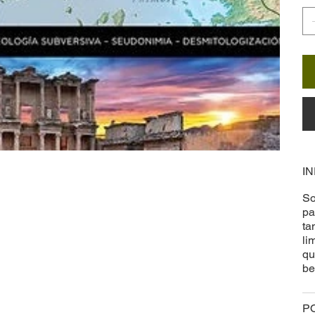
I
So
pa
ta
li
qu
be
P