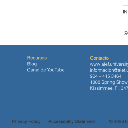
I
Recursos
Contacto
Blog
www.alef.universit
Canal de YouTube
informacion@alef.u
904 – 415 3464
1888 Spring Showe
Kissimmee, Fl. 34
s
Privacy Policy
Accessibility Statement
© 2026 by